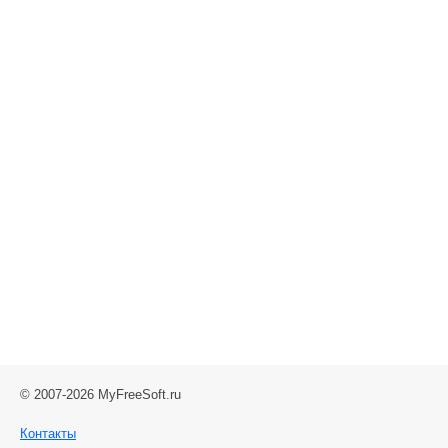
12.11.2008
|
[НЕАКТУАЛЬНО]
100 отличных обоев на рабочий
стол
© 2007-2026 MyFreeSoft.ru
Контакты