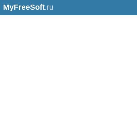
MyFreeSoft
.ru
28.11.2008
|
[НЕАКТУАЛЬНО]
100 красочных обоев на рабочий
стол
27.11.2008
Recuva 1.21 — легко восстановит
удаленные данные