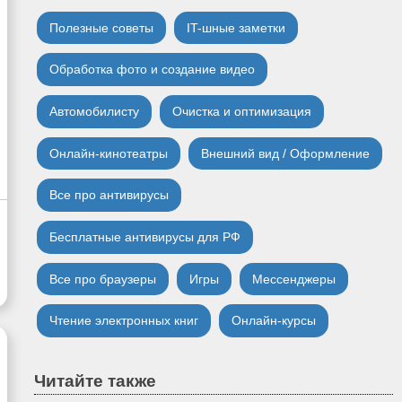
Полезные советы
IT-шные заметки
Обработка фото и создание видео
Автомобилисту
Очистка и оптимизация
Онлайн-кинотеатры
Внешний вид / Оформление
Все про антивирусы
Бесплатные антивирусы для РФ
Все про браузеры
Игры
Мессенджеры
Чтение электронных книг
Онлайн-курсы
Читайте также