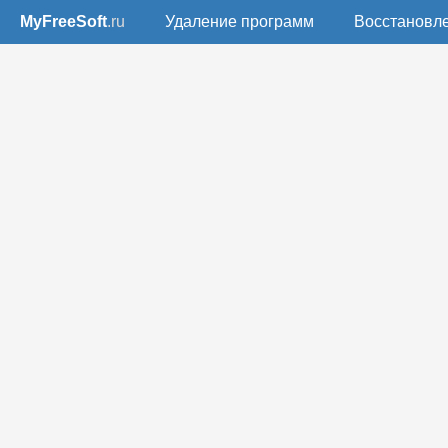
MyFreeSoft
.ru
Удаление программ
Восстановл