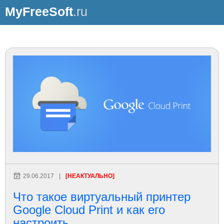
MyFreeSoft
.ru
29.06.2017
|
[НЕАКТУАЛЬНО]
Что такое виртуальный принтер
Google Cloud Print и как его
настроить