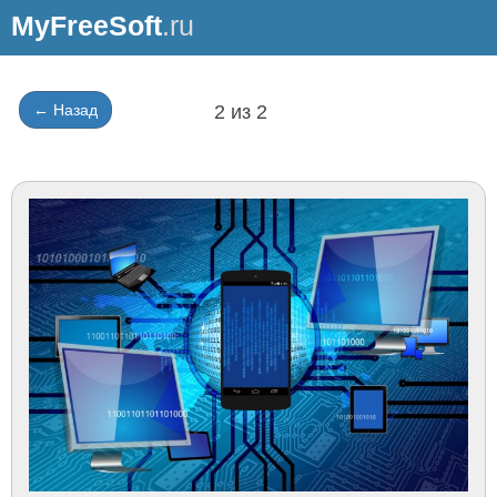
MyFreeSoft
.ru
← Назад
2 из 2