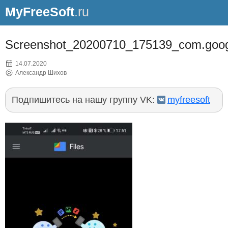
MyFreeSoft
.ru
Screenshot_20200710_175139_com.google
14.07.2020
Александр Шихов
Подпишитесь на нашу группу VK:
myfreesoft