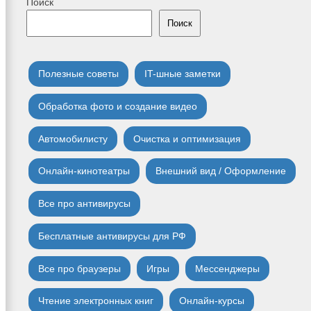
Поиск
Поиск
Полезные советы
IT-шные заметки
Обработка фото и создание видео
Автомобилисту
Очистка и оптимизация
Онлайн-кинотеатры
Внешний вид / Оформление
Все про антивирусы
Бесплатные антивирусы для РФ
Все про браузеры
Игры
Мессенджеры
Чтение электронных книг
Онлайн-курсы