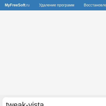
MyFreeSoft
.ru
Удаление программ
Восстановл
tweak-vista