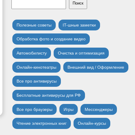
Поиск
Полезные советы
IT-шные заметки
Обработка фото и создание видео
Автомобилисту
Очистка и оптимизация
Онлайн-кинотеатры
Внешний вид / Оформление
Все про антивирусы
Бесплатные антивирусы для РФ
Все про браузеры
Игры
Мессенджеры
Чтение электронных книг
Онлайн-курсы