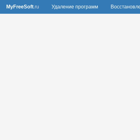
MyFreeSoft
.ru
Удаление программ
Восстановл