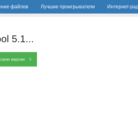
ение файлов
Лучшие проигрыватели
Интернет-ра
l 5.1...
 свою версию ⇩