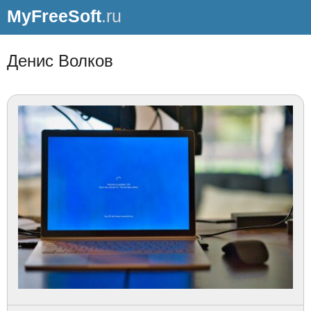
MyFreeSoft
.ru
Денис Волков