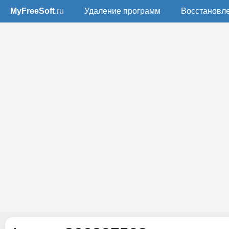
MyFreeSoft
.ru
Удаление программ
Восстановл