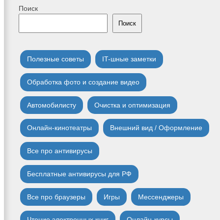
Поиск
Поиск
Полезные советы
IT-шные заметки
Обработка фото и создание видео
Автомобилисту
Очистка и оптимизация
Онлайн-кинотеатры
Внешний вид / Оформление
Все про антивирусы
Бесплатные антивирусы для РФ
Все про браузеры
Игры
Мессенджеры
Чтение электронных книг
Онлайн-курсы