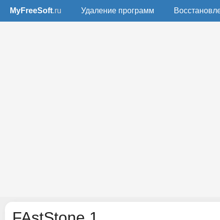
MyFreeSoft
.ru
Удаление программ
Восстановл
FAstStone 1