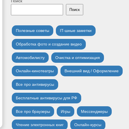
Поиск
Поиск
Полезные советы
IT-шные заметки
Обработка фото и создание видео
Автомобилисту
Очистка и оптимизация
Онлайн-кинотеатры
Внешний вид / Оформление
Все про антивирусы
Бесплатные антивирусы для РФ
Все про браузеры
Игры
Мессенджеры
Чтение электронных книг
Онлайн-курсы