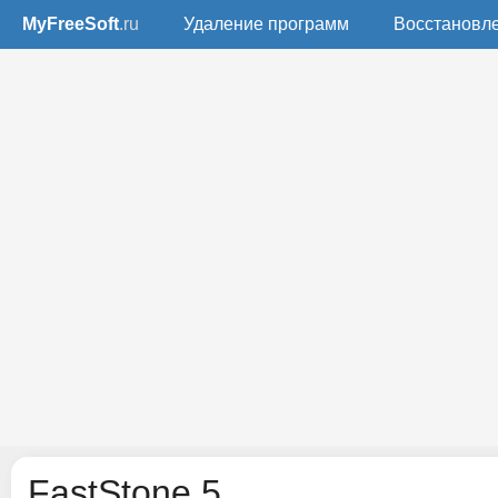
MyFreeSoft
.ru
Удаление программ
Восстановл
FastStone 5