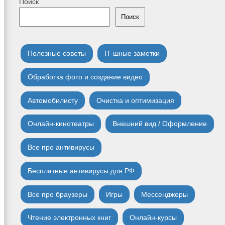
Поиск
Поиск
Полезные советы
IT-шные заметки
Обработка фото и создание видео
Автомобилисту
Очистка и оптимизация
Онлайн-кинотеатры
Внешний вид / Оформление
Все про антивирусы
Бесплатные антивирусы для РФ
Все про браузеры
Игры
Мессенджеры
Чтение электронных книг
Онлайн-курсы