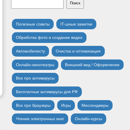
Поиск
Полезные советы
IT-шные заметки
Обработка фото и создание видео
Автомобилисту
Очистка и оптимизация
Онлайн-кинотеатры
Внешний вид / Оформление
Все про антивирусы
Бесплатные антивирусы для РФ
Все про браузеры
Игры
Мессенджеры
Чтение электронных книг
Онлайн-курсы