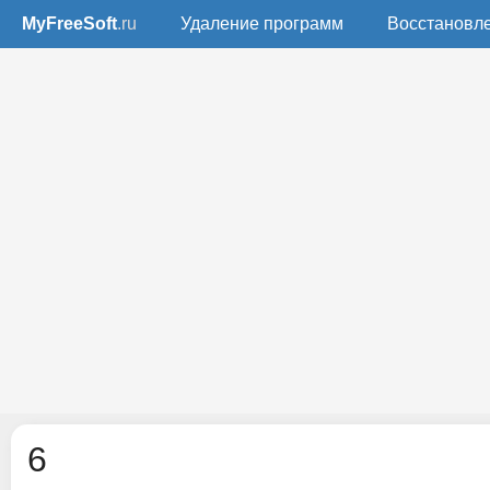
MyFreeSoft
.ru
Удаление программ
Восстановл
6