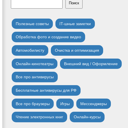
Поиск
Полезные советы
IT-шные заметки
Обработка фото и создание видео
Автомобилисту
Очистка и оптимизация
Онлайн-кинотеатры
Внешний вид / Оформление
Все про антивирусы
Бесплатные антивирусы для РФ
Все про браузеры
Игры
Мессенджеры
Чтение электронных книг
Онлайн-курсы