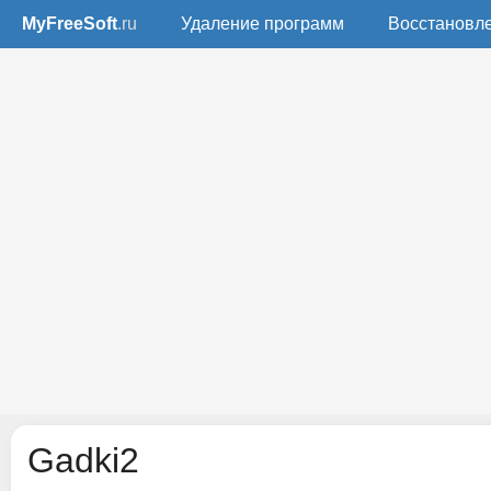
MyFreeSoft
.ru
Удаление программ
Восстановл
Gadki2