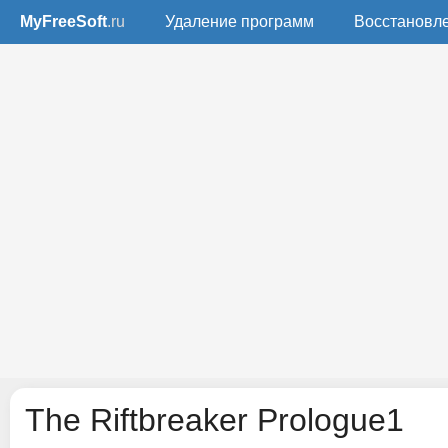
MyFreeSoft
.ru
Удаление программ
Восстановл
The Riftbreaker Prologue1