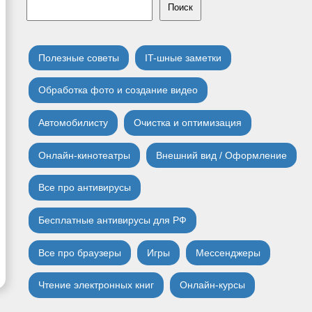
Поиск
Полезные советы
IT-шные заметки
Обработка фото и создание видео
Автомобилисту
Очистка и оптимизация
Онлайн-кинотеатры
Внешний вид / Оформление
Все про антивирусы
Бесплатные антивирусы для РФ
Все про браузеры
Игры
Мессенджеры
Чтение электронных книг
Онлайн-курсы