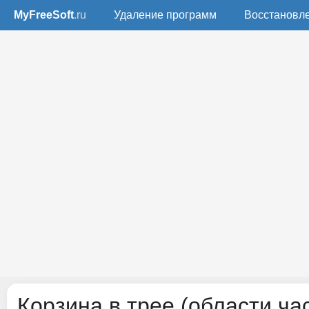
MyFreeSoft
.ru
Удаление программ
Восстановл
Корзина в трее (области ча