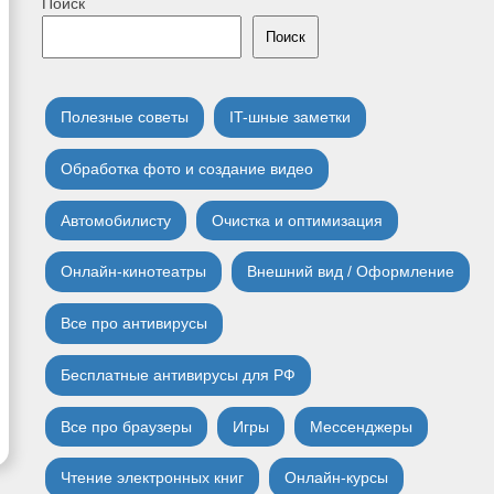
Поиск
Поиск
Полезные советы
IT-шные заметки
Обработка фото и создание видео
Автомобилисту
Очистка и оптимизация
Онлайн-кинотеатры
Внешний вид / Оформление
Все про антивирусы
Бесплатные антивирусы для РФ
Все про браузеры
Игры
Мессенджеры
Чтение электронных книг
Онлайн-курсы