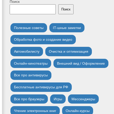
Поиск
Поиск
Полезные советы
IT-шные заметки
Обработка фото и создание видео
Автомобилисту
Очистка и оптимизация
Онлайн-кинотеатры
Внешний вид / Оформление
Все про антивирусы
Бесплатные антивирусы для РФ
Все про браузеры
Игры
Мессенджеры
Чтение электронных книг
Онлайн-курсы