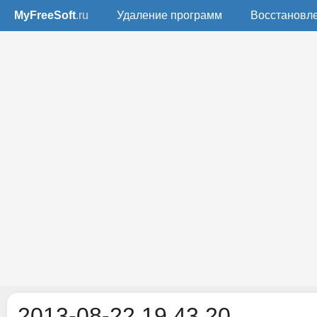
MyFreeSoft
.ru
Удаление программ
Восстановл
2013-08-22 19.43.20