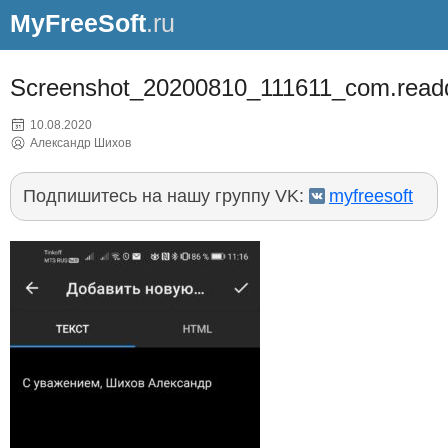
MyFreeSoft
.ru
Screenshot_20200810_111611_com.readd
10.08.2020
Александр Шихов
Подпишитесь на нашу группу VK:
myfreesoft