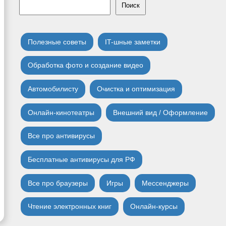
Поиск
Полезные советы
IT-шные заметки
Обработка фото и создание видео
Автомобилисту
Очистка и оптимизация
Онлайн-кинотеатры
Внешний вид / Оформление
Все про антивирусы
Бесплатные антивирусы для РФ
Все про браузеры
Игры
Мессенджеры
Чтение электронных книг
Онлайн-курсы