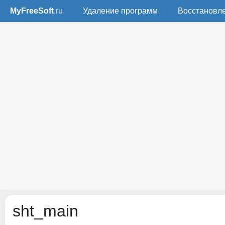
MyFreeSoft
.ru
Удаление программ
Восстановл
sht_main