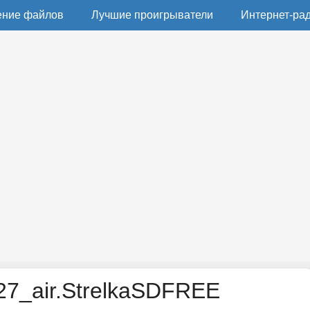
ение файлов
Лучшие проигрыватели
Интернет-ра
7_air.StrelkaSDFREE