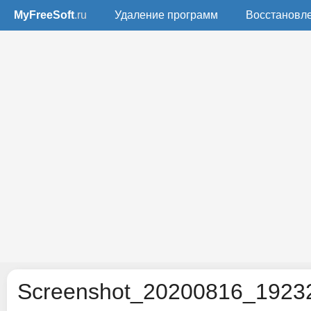
MyFreeSoft
.ru
Удаление программ
Восстановл
Screenshot_20200816_19232