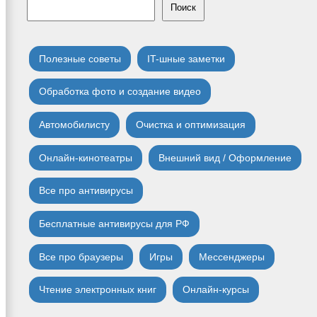
Поиск
Полезные советы
IT-шные заметки
Обработка фото и создание видео
Автомобилисту
Очистка и оптимизация
Онлайн-кинотеатры
Внешний вид / Оформление
Все про антивирусы
Бесплатные антивирусы для РФ
Все про браузеры
Игры
Мессенджеры
Чтение электронных книг
Онлайн-курсы