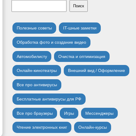
Поиск
Полезные советы
IT-шные заметки
Обработка фото и создание видео
Автомобилисту
Очистка и оптимизация
Онлайн-кинотеатры
Внешний вид / Оформление
Все про антивирусы
Бесплатные антивирусы для РФ
Все про браузеры
Игры
Мессенджеры
Чтение электронных книг
Онлайн-курсы