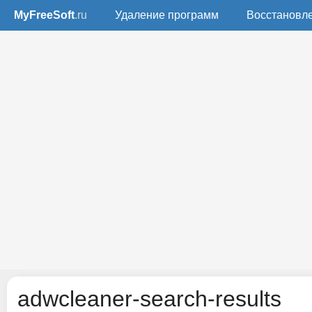
MyFreeSoft
.ru
Удаление программ
Восстановл
adwcleaner-search-results