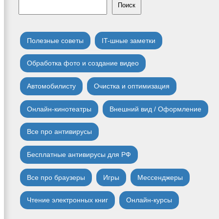
Поиск
Полезные советы
IT-шные заметки
Обработка фото и создание видео
Автомобилисту
Очистка и оптимизация
Онлайн-кинотеатры
Внешний вид / Оформление
Все про антивирусы
Бесплатные антивирусы для РФ
Все про браузеры
Игры
Мессенджеры
Чтение электронных книг
Онлайн-курсы