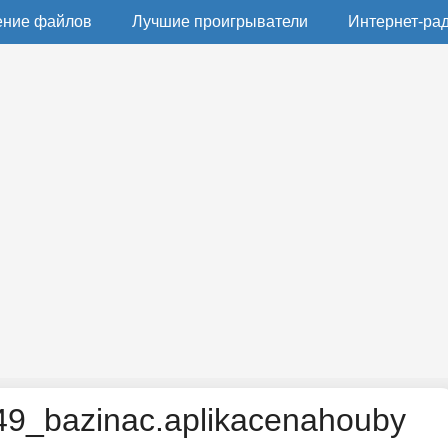
ение файлов
Лучшие проигрыватели
Интернет-ра
9_bazinac.aplikacenahouby