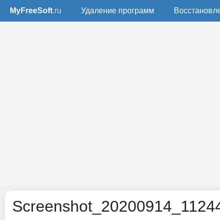
MyFreeSoft
.ru
Удаление программ
Восстановл
Screenshot_20200914_11244