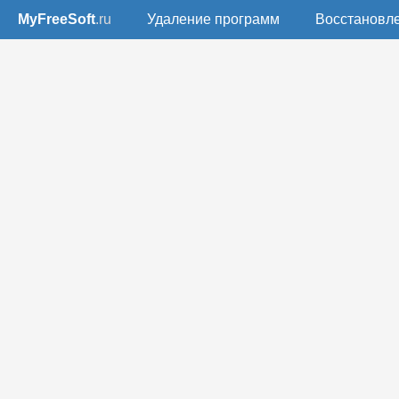
MyFreeSoft
.ru
Удаление программ
Восстановл