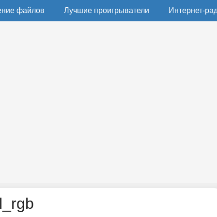
ение файлов
Лучшие проигрыватели
Интернет-ра
l_rgb