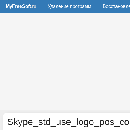
MyFreeSoft
.ru
Удаление программ
Восстановл
Skype_std_use_logo_pos_co