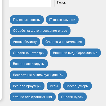
Поиск
Полезные советы
IT-шные заметки
Обработка фото и создание видео
Автомобилисту
Очистка и оптимизация
Онлайн-кинотеатры
Внешний вид / Оформление
Все про антивирусы
Бесплатные антивирусы для РФ
Все про браузеры
Игры
Мессенджеры
Чтение электронных книг
Онлайн-курсы