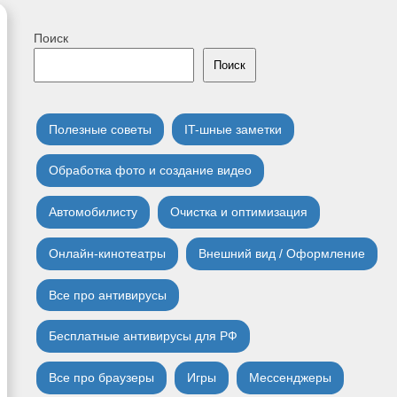
Поиск
Поиск
Полезные советы
IT-шные заметки
Обработка фото и создание видео
Автомобилисту
Очистка и оптимизация
Онлайн-кинотеатры
Внешний вид / Оформление
Все про антивирусы
Бесплатные антивирусы для РФ
Все про браузеры
Игры
Мессенджеры