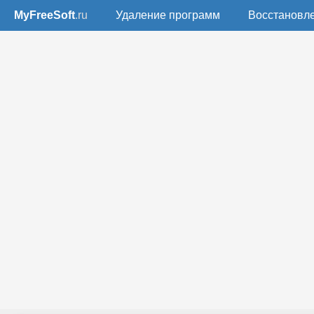
MyFreeSoft
.ru
Удаление программ
Восстановл