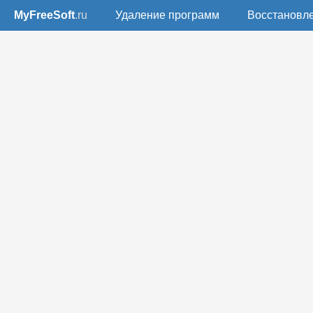
MyFreeSoft
.ru
Удаление программ
Восстановл