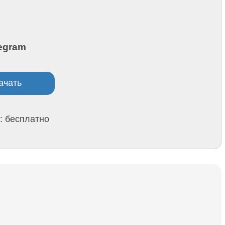
egram
ачать
: бесплатно