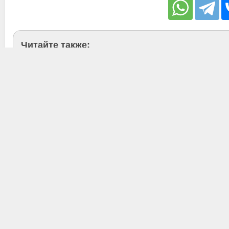
Читайте также:
6 функций Telegram, о которых WhatsApp мо
Telegram против WhatsApp – 9:0
Как слушать музыку бесплатно с любого ус
Skype ужасен для обмена текстовыми сооб
Новый Telegram X стал доступен для Androi
Наша группа
ВКонтакте