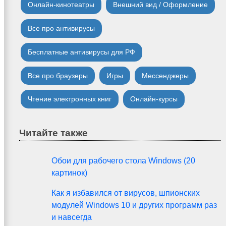
Онлайн-кинотеатры
Внешний вид / Оформление
Все про антивирусы
Бесплатные антивирусы для РФ
Все про браузеры
Игры
Мессенджеры
Чтение электронных книг
Онлайн-курсы
Читайте также
Обои для рабочего стола Windows (20
картинок)
Как я избавился от вирусов, шпионских
модулей Windows 10 и других программ раз
и навсегда