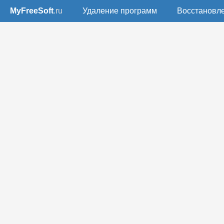
MyFreeSoft
.ru
Удаление программ
Восстановл