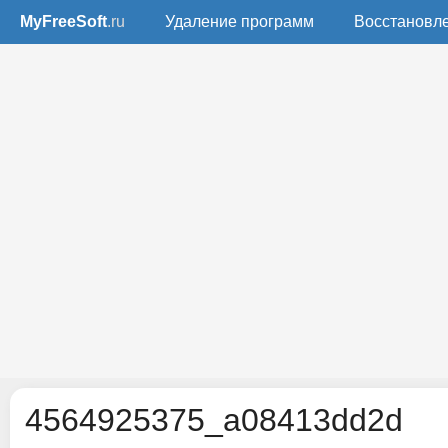
MyFreeSoft
.ru
Удаление программ
Восстановл
4564925375_a08413dd2d