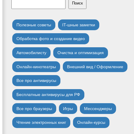
Поиск
Полезные советы
IT-шные заметки
Обработка фото и создание видео
Автомобилисту
Очистка и оптимизация
Онлайн-кинотеатры
Внешний вид / Оформление
Все про антивирусы
Бесплатные антивирусы для РФ
Все про браузеры
Игры
Мессенджеры
Чтение электронных книг
Онлайн-курсы