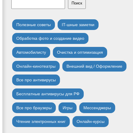
Поиск
Полезные советы
IT-шные заметки
Обработка фото и создание видео
Автомобилисту
Очистка и оптимизация
Онлайн-кинотеатры
Внешний вид / Оформление
Все про антивирусы
Бесплатные антивирусы для РФ
Все про браузеры
Игры
Мессенджеры
Чтение электронных книг
Онлайн-курсы