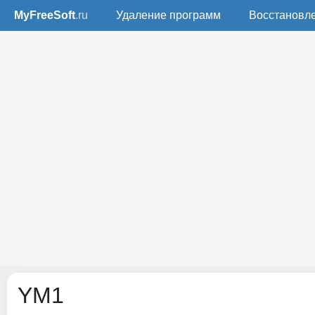
MyFreeSoft
.ru
Удаление программ
Восстановл
YM1