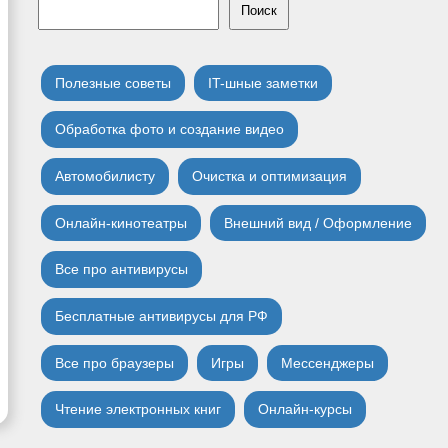
Поиск
Полезные советы
IT-шные заметки
Обработка фото и создание видео
Автомобилисту
Очистка и оптимизация
Онлайн-кинотеатры
Внешний вид / Оформление
Все про антивирусы
Бесплатные антивирусы для РФ
Все про браузеры
Игры
Мессенджеры
Чтение электронных книг
Онлайн-курсы