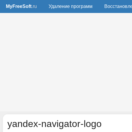
MyFreeSoft
.ru
Удаление программ
Восстановл
yandex-navigator-logo