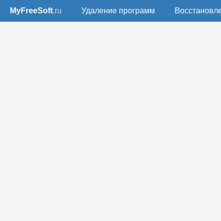
MyFreeSoft
.ru
Удаление программ
Восстановл