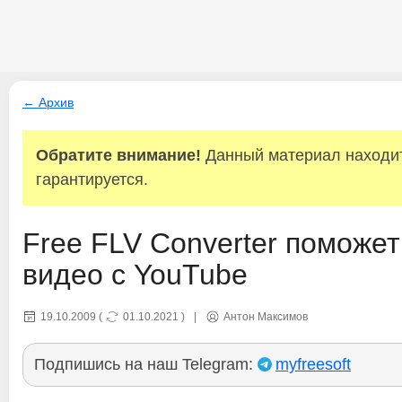
← Архив
Обратите внимание!
Данный материал находитс
гарантируется.
Free FLV Converter поможет
видео с YouTube
19.10.2009
(
01.10.2021
)
|
Антон Максимов
Подпишись на наш Telegram:
myfreesoft