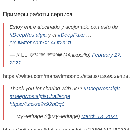
Примеры работы сервиса
Estoy entre alucinado y acojonado con esto de
#DeepNostalgia
y el
#DeepFake
…
pic.twitter.com/X0AOf2bLft
— K 🏳️‍🌈 💚🤍💚 💜💛❤️ (@nikosillo)
February 27,
2021
https://twitter.com/mahavirmoond2/status/136953942
Thank you for sharing with us!!!
#DeepNostalgia
#DeepNostalgiaChallenge
https://t.co/ze2z92bCq6
— MyHeritage (@MyHeritage)
March 13, 2021