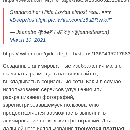
https://twitter.com/MyHeritage/status/1368631315923
Grandmother Hilda Lovisa almost real.. ♥️♥️♥️
#DeepNostalgia
pic.twitter.com/z5uBRvKoiF
— Jeanette 📚🏍️💃🍷🍝🥂🍾 (@jeanettearon)
March 10, 2021
https://twitter.com/girlcode_tech/status/13694952176
Созданные анимированные изображения можно
скачивать, размещать на своих сайтах,
выкладывать в социальные сети. Как и в случае
использования сервисов улучшения или
раскрашивания фотографий,
зарегистрировавшемуся пользователю
предоставляется возможность выполнить
анимирование нескольких фотографий. Для
дальнейшего использования
требуется платная