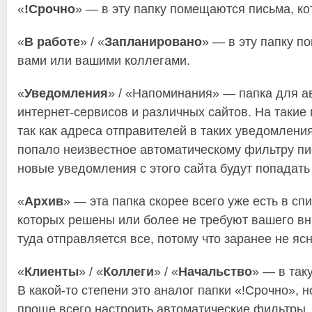
«
!Срочно
» — в эту папку помещаются письма, ко
«
В работе
» / «
Запланировано
» — в эту папку п
вами или вашими коллегами.
«
Уведомления
» / «Напоминания» — папка для а
интернет-сервисов и различных сайтов. На такие
так как адреса отправителей в таких уведомлени
попало неизвестное автоматическому фильтру пис
новые уведомления с этого сайта будут попадать
«
Архив
» — эта папка скорее всего уже есть в с
которых решены или более не требуют вашего вн
туда отправляется все, потому что заранее не ясн
«
Клиенты
» / «
Коллеги
» / «
Начальство
» — в так
В какой-то степени это аналог папки «!Срочно», 
проще всего настроить автоматические фильтры, т