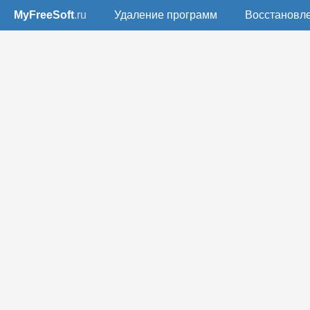
MyFreeSoft
.ru
Удаление программ
Восстановл